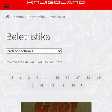
Početna
Beletristika
Stranica 38
Beletristika
Prikazujemo 445–456 od 525 rezultata
1
2
3
…
35
36
37
38
39
40
41
42
43
44