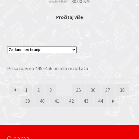
35.00
KM
30.00
KM
Pročitaj više
Prikazujemo 445–456 od 525 rezultata
1
2
3
…
35
36
37
38
39
40
41
42
43
44
O nama