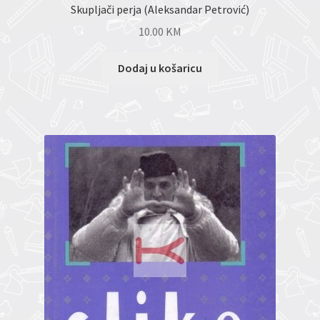
Skupljači perja (Aleksandar Petrović)
10.00
KM
Dodaj u košaricu