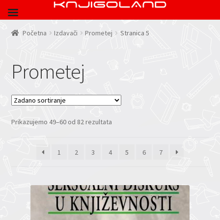
Početna
Izdavači
Prometej
Stranica 5
Prometej
Prikazujemo 49–60 od 82 rezultata
1
2
3
4
5
6
7