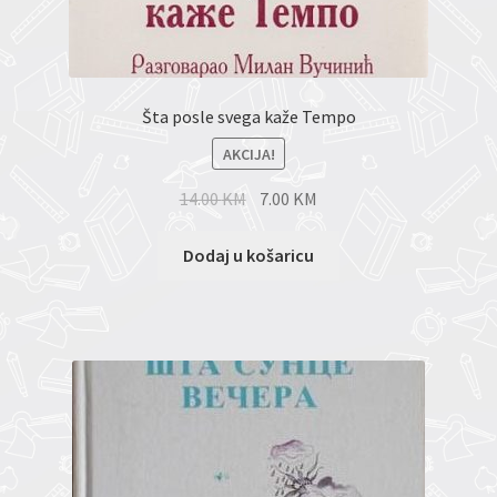
Šta posle svega kaže Tempo
AKCIJA!
14.00
KM
7.00
KM
Dodaj u košaricu