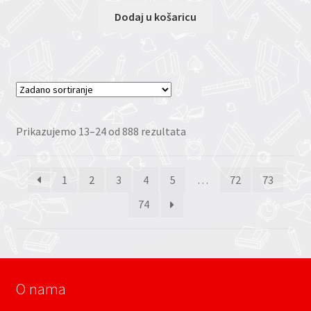
Dodaj u košaricu
Prikazujemo 13–24 od 888 rezultata
1
2
3
4
5
…
72
73
74
O nama