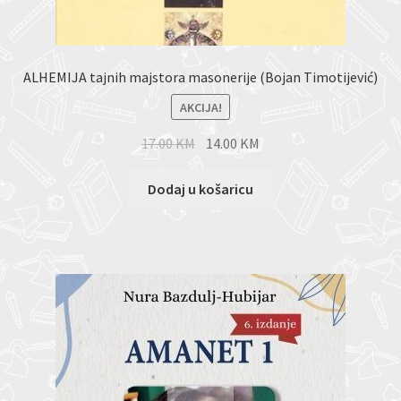
ALHEMIJA tajnih majstora masonerije (Bojan Timotijević)
AKCIJA!
17.00
KM
14.00
KM
Dodaj u košaricu