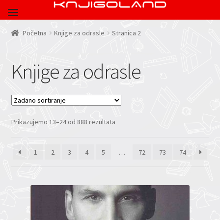
Početna
Knjige za odrasle
Stranica 2
Knjige za odrasle
Prikazujemo 13–24 od 888 rezultata
1
2
3
4
5
…
72
73
74