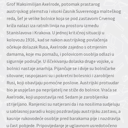
Grof Maksimilijan Axelrode, potomak prastarog
austrijskog plemstva i visoki časnik Suverenoga malteškog
reda, šef je velike bolnice koja se pod zastavom Crvenog
križa nalazi iza ratnih linija na prostoru između
Stanislavova i Krakova. U jednoj kritičnoj situaciji u
kolovozu 1916., kad se nakon austrijskog povlačenja
očekuje dolazak Rusa, Axelrode zajedno s otmjenim
damama, koje mu pomažu, i polovicom osoblja odlazi u
sigurnije područje. U iščekivanju dolaska druge vojske, u
bolnici nastaje anarhija. Pijančuje se i dvije su bolničarke
silovane; raspojasani su i pokretni bolesnici i zarobljeni
Rusi, koji obavljaju pomoćne poslove. Austrijski protuudar
bio je uspješan pa neprijatelj ne stiže do bolnice. Vraća se
Axelrode, koji uspostavlja red. Sedam je zarobljenika
strijeljano. Ranjenici su natjerani da i na nosilima sudjeluju
u sablasnoj paradi u kojoj pozdravljaju austrijsku zastavu, a
kasnije rukovodeće osoblje pred barakama pije i nazdravlja
u čast pobjede. Pripovijedanje je uglavnom usredotočeno