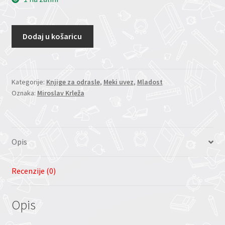
Dodaj u košaricu
Kategorije:
Knjige za odrasle
,
Meki uvez
,
Mladost
Oznaka:
Miroslav Krleža
Opis
Recenzije (0)
Opis