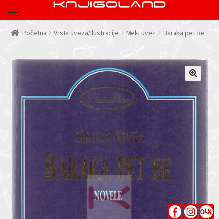
Početna
Vrsta uveza/Ilustracije
Meki uvez
Baraka pet be