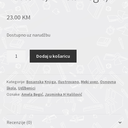
23.00
KM
Dostupno uz narudžbu
BIOLOGIJA
Dodaj u košaricu
9
(Jasminka
H
Halilović,
Kategorije:
Bosanska Knjiga
,
Ilustrovano
,
Meki uvez
,
Osnovna
škola
,
Udžbenici
Amela
Oznake:
Amela Begić
,
Jasminka H Halilović
Begić)
količina
Recenzije (0)