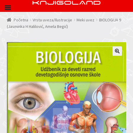
Početna
Vrsta uveza/Ilustracije
Meki uvez
BIOLOGIJA 9
(Jasminka H Halilović, Amela Begić)