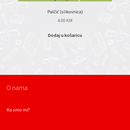
Palčić (slikovnica)
4.00
KM
Dodaj u košaricu
O nama
Ko smo mi?