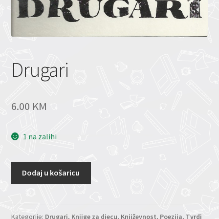
Drugari
6.00
KM
1 na zalihi
Dodaj u košaricu
Kategorije:
Drugari
,
Knjige za djecu
,
Književnost
,
Poezija
,
Tvrdi