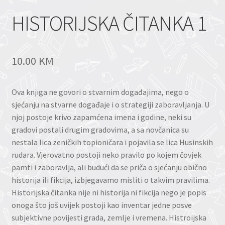
HISTORIJSKA ČITANKA 1
10.00
KM
Ova knjiga ne govori o stvarnim događajima, nego o
sjećanju na stvarne događaje i o strategiji zaboravljanja. U
njoj postoje krivo zapamćena imena i godine, neki su
gradovi postali drugim gradovima, a sa novčanica su
nestala lica zeničkih topioničara i pojavila se lica Husinskih
rudara. Vjerovatno postoji neko pravilo po kojem čovjek
pamti i zaboravlja, ali budući da se priča o sjećanju obično
historija ili fikcija, izbjegavamo misliti o takvim pravilima.
Historijska čitanka nije ni historija ni fikcija nego je popis
onoga što još uvijek postoji kao inventar jedne posve
subjektivne povijesti grada, zemlje i vremena. Histroijska