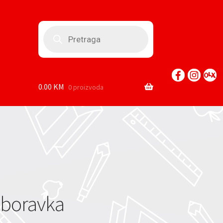
Products
search
0.00
KM
0 proizvoda
 boravka