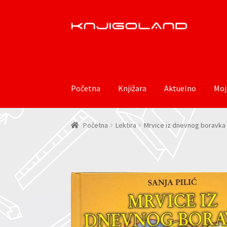
Preskoči
Skoči
na
do
navigaciju
sadržaja
Početna
Knjižara
Aktuelno
Moj
Početna
Lektira
Mrvice iz dnevnog boravka