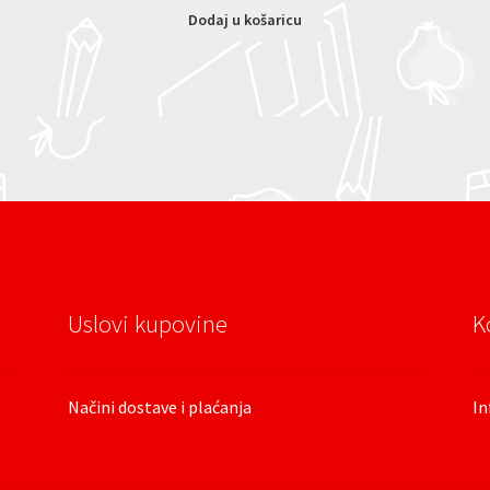
Dodaj u košaricu
Uslovi kupovine
K
Načini dostave i plaćanja
In