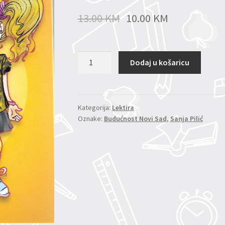
13.00
KM
10.00
KM
Mrvice
Dodaj u košaricu
iz
dnevnog
boravka
količina
Kategorija:
Lektira
Oznake:
Budućnost Novi Sad
,
Sanja Pilić