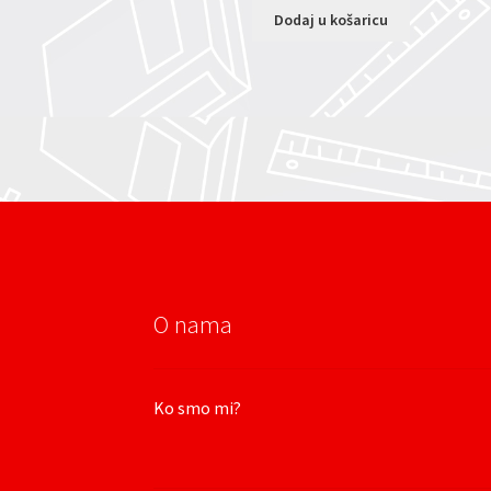
Dodaj u košaricu
O nama
Ko smo mi?