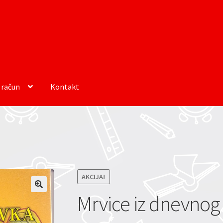
 račun
Kontakt
AKCIJA!
Mrvice iz dnevnog