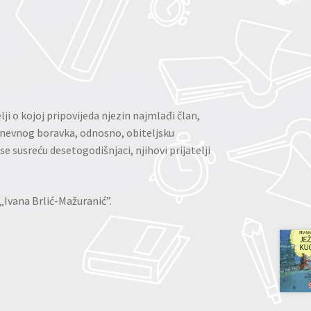
ji o kojoj pripovijeda njezin najmlađi član,
dnevnog boravka, odnosno, obiteljsku
 susreću desetogodišnjaci, njihovi prijatelji
„Ivana Brlić-Mažuranić”.