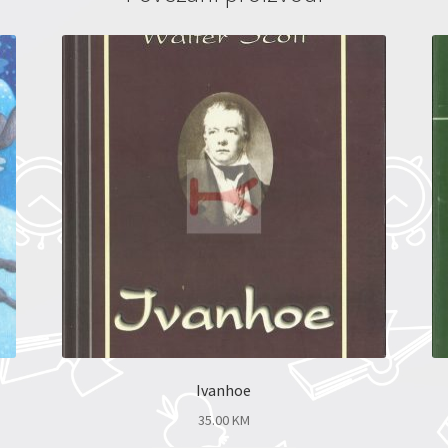
Ivanhoe
35.00
KM