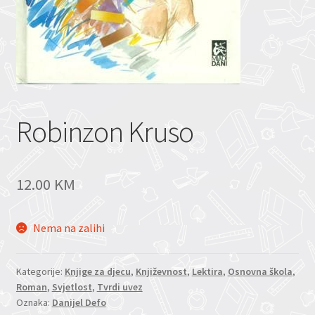
Robinzon Kruso
12.00
KM
Nema na zalihi
Kategorije:
Knjige za djecu
,
Književnost
,
Lektira
,
Osnovna škola
,
Roman
,
Svjetlost
,
Tvrdi uvez
Oznaka:
Danijel Defo