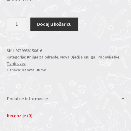
SA
Dodaj u košaricu
PLOČA
ISTOČNIH
količina
SKU:
9789958150616
Kategorije:
Knjige za odrasle
,
Nova Dječija Knjiga
,
Pripovijetke
,
Tvrdi uvez
Oznaka:
Hamza Humo
Dodatne informacije
Recenzije (0)