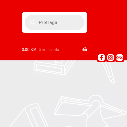
Products
search
0.00
KM
0 proizvoda