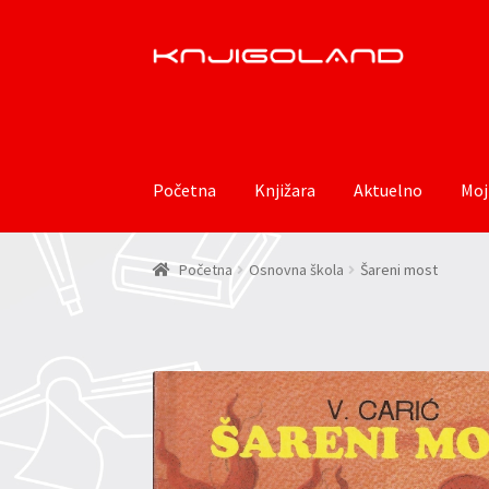
Preskoči
Skoči
na
do
navigaciju
sadržaja
Početna
Knjižara
Aktuelno
Moj
Početna
Osnovna škola
Šareni most