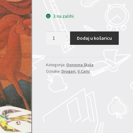
3 na zalihi
Šareni
Dodaj u košaricu
most
količina
Kategorija:
Osnovna škola
Oznake:
Drugari
,
V.Carić