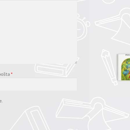
pošta
*
e.