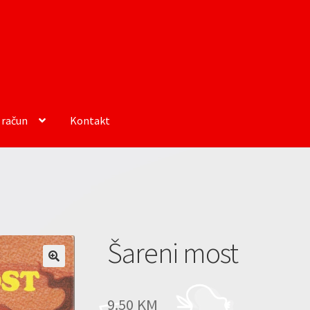
 račun
Kontakt
Šareni most
9.50
KM