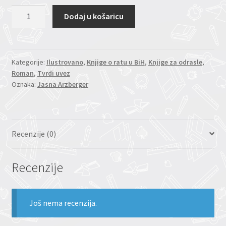
Sedam
Dodaj u košaricu
života
za
Bosnu
količina
Kategorije:
Ilustrovano
,
Knjige o ratu u BiH
,
Knjige za odrasle
,
Roman
,
Tvrdi uvez
Oznaka:
Jasna Arzberger
Recenzije (0)
Recenzije
Još nema recenzija.