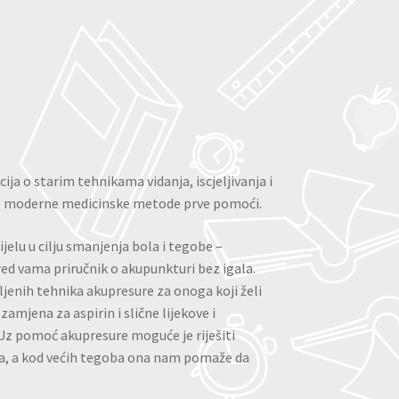
ija o starim tehnikama vidanja, iscjeljivanja i
ne moderne medicinske metode prve pomoći.
elu u cilju smanjenja bola i tegobe –
red vama priručnik o akupunkturi bez igala.
jenih tehnika akupresure za onoga koji želi
mjena za aspirin i slične lijekove i
z pomoć akupresure moguće je riješiti
a, a kod većih tegoba ona nam pomaže da