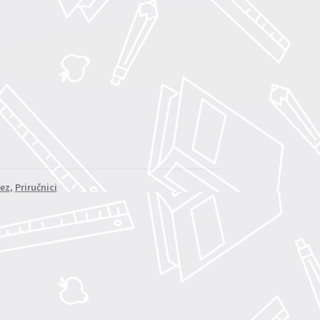
vez
,
Priručnici