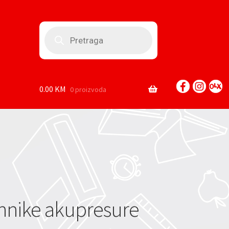
Products
search
0.00
KM
0 proizvoda
hnike akupresure