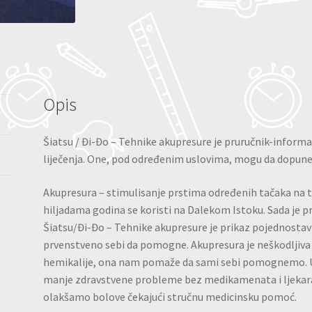
Opis
Šiatsu / Đi-Đo – Tehnike akupresure je pruručnik-informac
liječenja. One, pod određenim uslovima, mogu da dopu
Akupresura – stimulisanje prstima određenih tačaka na tij
hiljadama godina se koristi na Dalekom Istoku. Sada je p
Šiatsu/Đi-Đo – Tehnike akupresure je prikaz pojednostavl
prvenstveno sebi da pomogne. Akupresura je neškodljiva za
hemikalije, ona nam pomaže da sami sebi pomognemo. U
manje zdravstvene probleme bez medikamenata i ljekar
olakšamo bolove čekajući stručnu medicinsku pomoć.