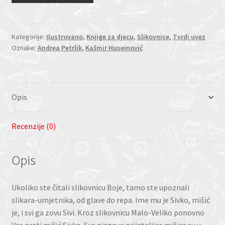
Kategorije:
Ilustrovano
,
Knjige za djecu
,
Slikovnice
,
Tvrdi uvez
Oznake:
Andrea Petrlik
,
Kašmir Huseinović
Opis
Recenzije (0)
Opis
Ukoliko ste čitali slikovnicu Boje, tamo ste upoznali
slikara-umjetnika, od glave do repa. Ime mu je Sivko, mišić
je, i svi ga zovu Sivi. Kroz slikovnicu Malo-Veliko ponovno
Vas prati mišić Sivko. Sve njegove prijateljice mišice su u