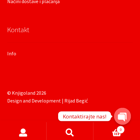
Načini dostave i plaćanja
Kontakt
Info
© Knjigoland 2026
Design and Development | Rijad Begić
Kontaktirajte nas!
O
Products
0
search
p