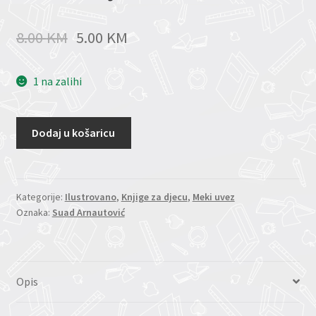
8.00
KM
5.00
KM
1 na zalihi
Dodaj u košaricu
Kategorije:
Ilustrovano
,
Knjige za djecu
,
Meki uvez
Oznaka:
Suad Arnautović
Opis