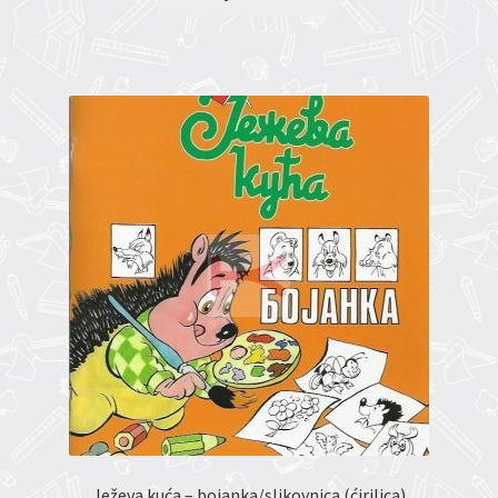
Ježeva kuća – bojanka/slikovnica (ćirilica)