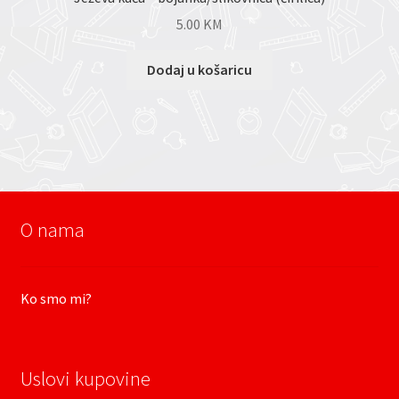
5.00
KM
Dodaj u košaricu
O nama
Ko smo mi?
Uslovi kupovine