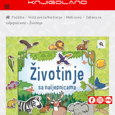
Početna
Vrsta uveza/Ilustracije
Meki uvez
Zabava sa
naljepnicama – Životinje