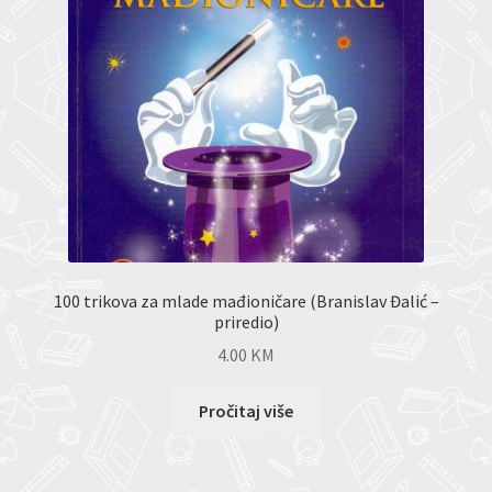
100 trikova za mlade mađioničare (Branislav Đalić –
priredio)
4.00
KM
Pročitaj više