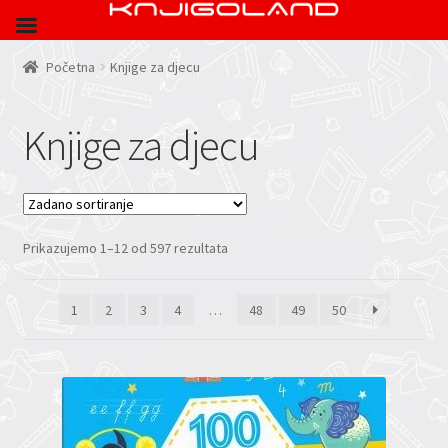
Početna
Knjige za djecu
Knjige za djecu
Prikazujemo 1–12 od 597 rezultata
1
2
3
4
…
48
49
50