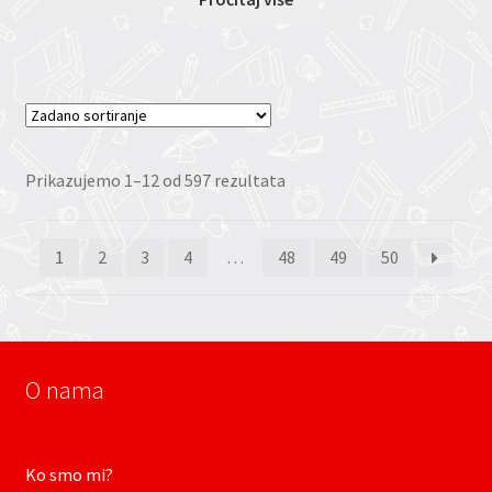
Prikazujemo 1–12 od 597 rezultata
1
2
3
4
…
48
49
50
O nama
Ko smo mi?