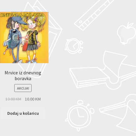
Mrvice iz dnevnog
boravka
AKCIJA!
13.00
KM
10.00
KM
Dodaj u košaricu