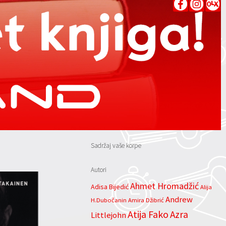
Sadržaj vaše korpe
Autori
Ahmet Hromadžić
Adisa Bijedić
Alija
Andrew
H.Dubočanin
Amira Džibrić
Atija Fako
Azra
Littlejohn