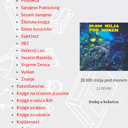
Prosveta
Sarajevo Publishing
Sezam Sarajevo
Školska knjiga
Slovo bosansko
Svjetlost
VBZ
Večernji List
Veselin Masleša
Vrijeme Zenica
Vulkan
Znanje
20.000 milja pod morem
Katoličanstvo
13.00
KM
Knjige na stranim jezicima
Knjige o ratu u BiH
Dodaj u košaricu
Knjige za djecu
Knjige za odrasle
Književnost