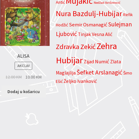
Mujakić
Antić
Nedžad Ibrišimović
Nura Bazdulj-Hubijar
Refik
Sulejman
Semir Osmanagić
Hodžić
Ljubović
Tinjak
Vesna Alić
Zehra
Zdravka Zekić
ALISA
Hubijar
Zijad Numić
Zlata
AKCIJA!
Šefket Arslanagić
Maglajlija
Šimo
12.00
KM
10.00
KM
Željko Ivanković
Ešić
Dodaj u košaricu