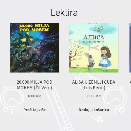
Lektira
20.000 MILJA POD
ALISA U ZEMLJI ČUDA
MOREM (Žil Vern)
(Luis Kerol)
8.00
KM
10.00
KM
Pročitaj više
Dodaj u košaricu