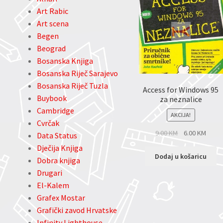
Art Rabic
Art scena
Begen
Beograd
Bosanska Knjiga
Bosanska Riječ Sarajevo
Bosanska Riječ Tuzla
Access for Windows 95
Buybook
za neznalice
Cambridge
AKCIJA!
Cvrčak
9.00
KM
6.00
KM
Data Status
Dječija Knjiga
Dodaj u košaricu
Dobra knjiga
Drugari
El-Kalem
Grafex Mostar
Grafički zavod Hrvatske
Infinity Lighthouse