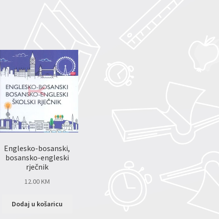
Englesko-bosanski,
bosansko-engleski
rječnik
12.00
KM
Dodaj u košaricu