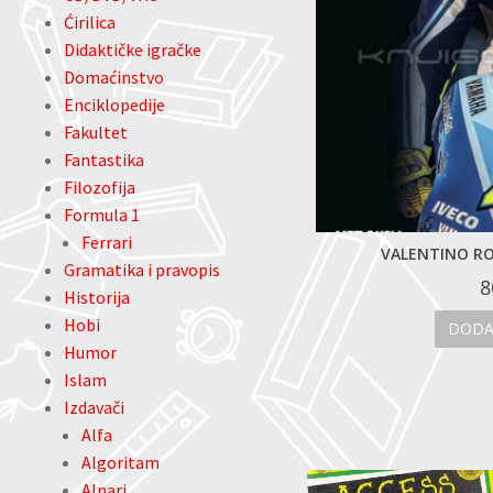
Ćirilica
Didaktičke igračke
Domaćinstvo
Enciklopedije
Fakultet
Fantastika
Filozofija
Formula 1
Ferrari
K MARKEZ – OSTVARENJE SNA
VALENTINO RO
Gramatika i pravopis
66.00
KM
8
Historija
Hobi
DODAJ U KOŠARICU
DODA
Humor
Islam
Izdavači
Alfa
Algoritam
Alnari