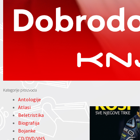
Kategorije proizvoda
Antologije
Atlasi
Beletristika
Biografija
Bojanke
CD/DVD/VHS