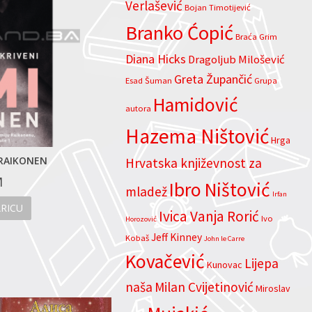
Verlašević
Bojan Timotijević
Branko Ćopić
Braća Grim
Diana Hicks
Dragoljub Milošević
Greta Župančić
Esad Šuman
Grupa
Hamidović
autora
Hazema Ništović
Hrga
 RAIKONEN
FORMULA 1: ŠAMPIONI – LEGENDARNI
Hrvatska književnost za
M
80.00
KM
Ibro Ništović
mladež
Irfan
RICU
DODAJ U KOŠARICU
Ivica Vanja Rorić
Ivo
Horozović
Jeff Kinney
Kobaš
John le Carre
Kovačević
Lijepa
Kunovac
naša
Milan Cvijetinović
Miroslav