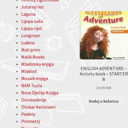
Jutarnji list
Laguna
Lijepa naša
Lijepa riječ
Longman
Ludens
Mali princ
Malik Books
Mladinska knjiga
ENGLISH ADVENTURE –
Mladost
Activity book – STARTER
Mozaik knjiga
B
NAM Tuzla
16.00
KM
Nova Dječija Knjiga
Oslobođenje
Dodaj u košaricu
Otokar Keršovani
Paideia
Prometej