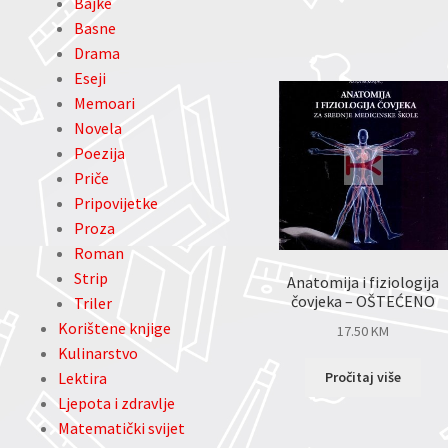
Bajke
Basne
Drama
Eseji
Memoari
Novela
Poezija
Priče
Pripovijetke
Proza
Roman
Strip
Anatomija i fiziologija
čovjeka – OŠTEĆENO
Triler
Korištene knjige
17.50
KM
Kulinarstvo
Pročitaj više
Lektira
Ljepota i zdravlje
Matematički svijet