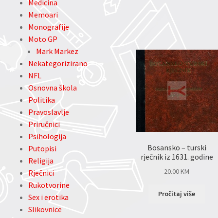
Medicina
Memoari
Monografije
Moto GP
Mark Markez
Nekategorizirano
NFL
Osnovna škola
Politika
Pravoslavlje
Priručnici
Psihologija
Bosansko – turski
Putopisi
rječnik iz 1631. godine
Religija
20.00
KM
Rječnici
Rukotvorine
Pročitaj više
Sex i erotika
Slikovnice