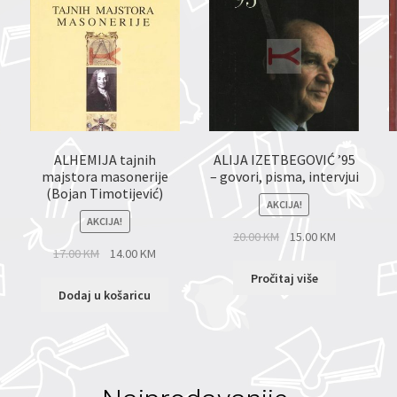
ALHEMIJA tajnih
ALIJA IZETBEGOVIĆ ’95
majstora masonerije
– govori, pisma, intervjui
(Bojan Timotijević)
AKCIJA!
AKCIJA!
20.00
KM
15.00
KM
17.00
KM
14.00
KM
Pročitaj više
Dodaj u košaricu