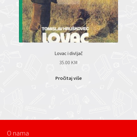
Lovac i divljač
35.00
KM
Pročitaj više
O nama