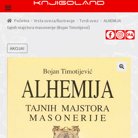
Početna
Vrsta uveza/Ilustracije
Tvrdi uvez
ALHEMIJA
tajnih majstora masonerije (Bojan Timotijević)
AKCIJA!