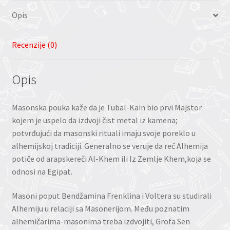
Opis
Recenzije (0)
Opis
Masonska pouka kaže da je Tubal-Kain bio prvi Majstor
kojem je uspelo da izdvoji čist metal iz kamena;
potvrđujući da masonski rituali imaju svoje poreklo u
alhemijskoj tradiciji. Generalno se veruje da reč Alhemija
potiče od arapskereči Al-Khem ili Iz Zemlje Khem,koja se
odnosi na Egipat.
Masoni poput Bendžamina Frenklina i Voltera su studirali
Alhemiju u relaciji sa Masonerijom. Među poznatim
alhemičarima-masonima treba izdvojiti, Grofa Sen