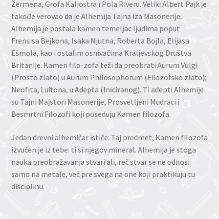
Žermena, Grofa Kaljostra i Pola Riveru. Veliki Albert Pajk je
takođe verovao da je Alhemija Tajna iza Masonerije.
Alhemija je postala kamen temeljac ljudima poput
Frensisa Bejkona, Isaka Njutna, Roberta Bojla, Elijasa
Ešmola, kao i ostalim osnivačima Kraljevskog Društva
Britanije. Kamen filo-zofa teži da preobrati Aurum Vulgi
(Prosto zlato) u Aurum Philosophorum (Filozofsko zlato);
Neofita, Luftona, u Adepta (Iniciranog). Ti adepti Alhemije
su Tajni Majstori Masonerije, Prosvetljeni Mudraci i
Besmrtni Filozofi koji poseduju Kamen filozofa.
Jedan drevni alhemičar ističe: Taj predmet, Kamen filozofa
izvučen je iz tebe: ti si njegov mineral. Alhemija je stoga
nauka preobražavanja stvari ali, reč stvar se ne odnosi
samo na metale, već pre svega na one koji praktikuju tu
disciplinu.