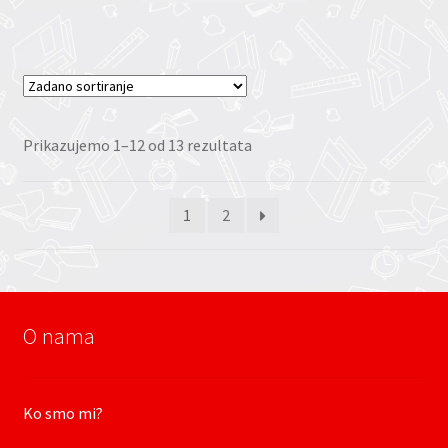
Prikazujemo 1–12 od 13 rezultata
1
2
O nama
Ko smo mi?