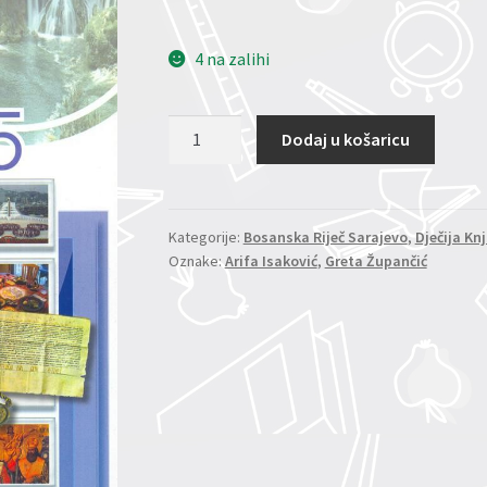
4 na zalihi
Društvo
Dodaj u košaricu
5/9
radna
sveska
količina
Kategorije:
Bosanska Riječ Sarajevo
,
Dječija Kn
Oznake:
Arifa Isaković
,
Greta Župančić