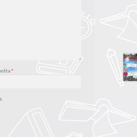
pošta
*
e.