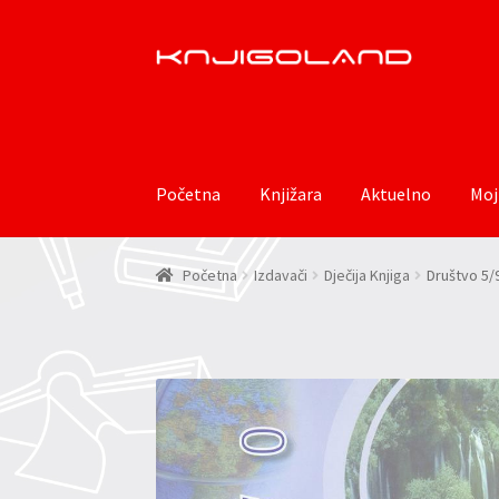
Preskoči
Skoči
na
do
navigaciju
sadržaja
Početna
Knjižara
Aktuelno
Moj
Početna
Izdavači
Dječija Knjiga
Društvo 5/