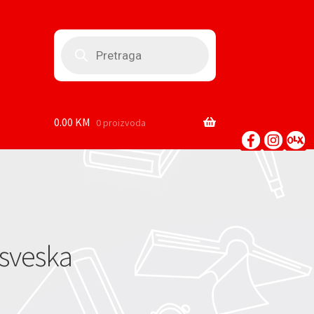
Products
search
0.00
KM
0 proizvoda
 sveska