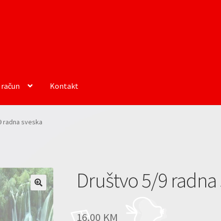
 račun
Kontakt
9 radna sveska
Društvo 5/9 radna
16.00
KM