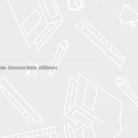
jiga
,
Osnovna škola
,
Udžbenici