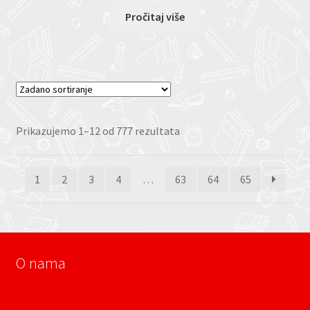
Pročitaj više
Prikazujemo 1–12 od 777 rezultata
1
2
3
4
…
63
64
65
O nama