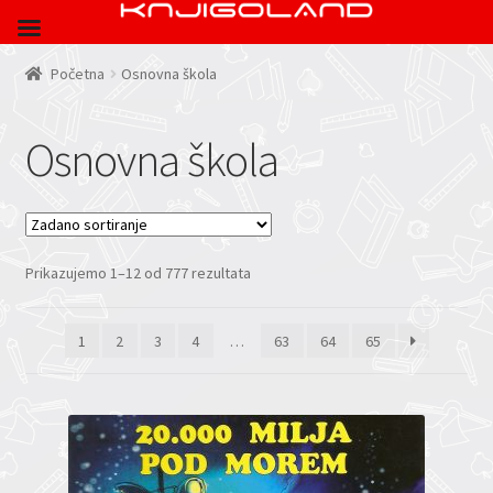
Početna
Osnovna škola
Osnovna škola
Prikazujemo 1–12 od 777 rezultata
1
2
3
4
…
63
64
65