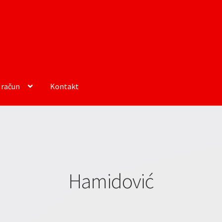
 račun
Kontakt
Hamidović