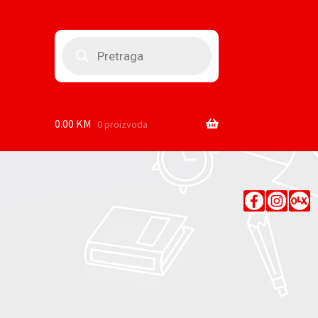
Products
search
0.00
KM
0 proizvoda