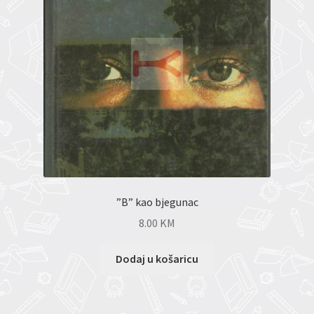
”B” kao bjegunac
8.00
KM
Dodaj u košaricu