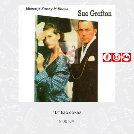
”D” kao dokaz
8.00
KM