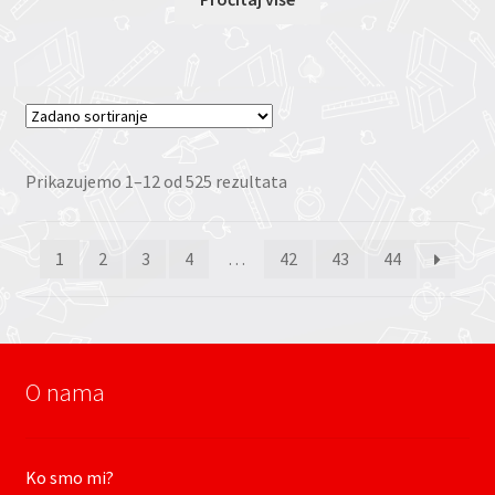
Prikazujemo 1–12 od 525 rezultata
1
2
3
4
…
42
43
44
O nama
Ko smo mi?