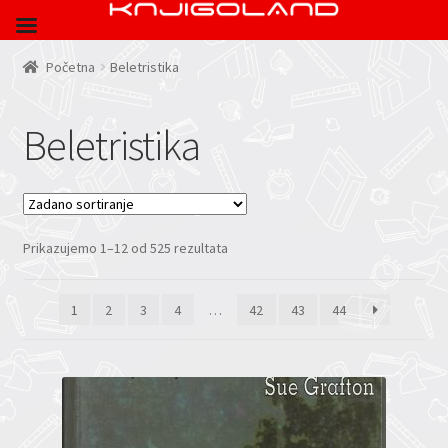
Početna
Beletristika
Beletristika
Prikazujemo 1–12 od 525 rezultata
1
2
3
4
…
42
43
44