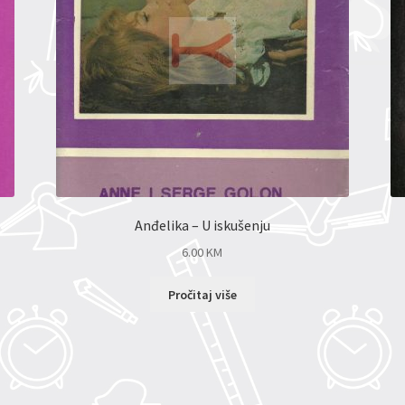
Anđelika – U iskušenju
6.00
KM
Pročitaj više