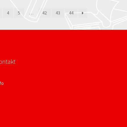
4
5
…
42
43
44
ontakt
fo