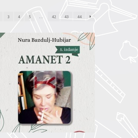
3
4
5
…
42
43
44