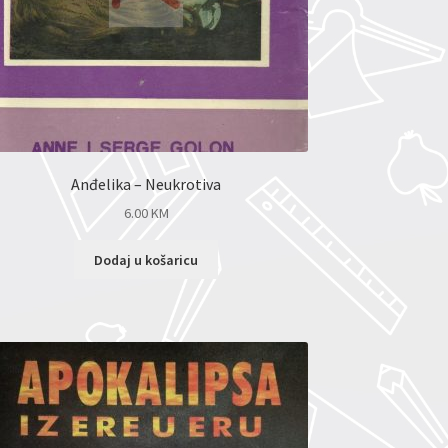
Anđelika – Neukrotiva
6.00
KM
Dodaj u košaricu