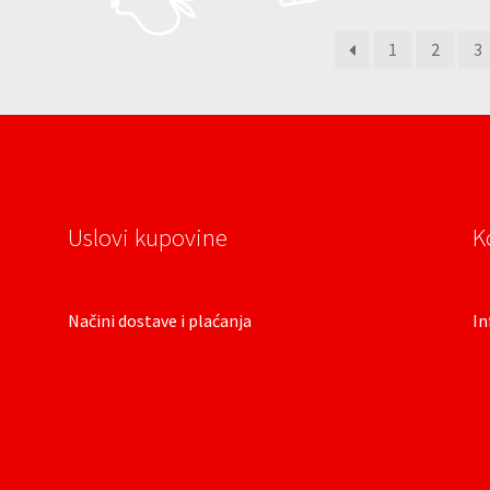
1
2
3
Uslovi kupovine
K
Načini dostave i plaćanja
In