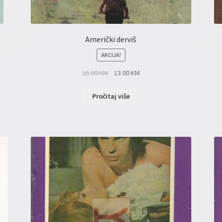
Američki derviš
AKCIJA!
15.00
KM
13.00
KM
Pročitaj više