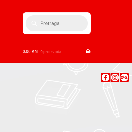
Products
search
0.00
KM
0 proizvoda