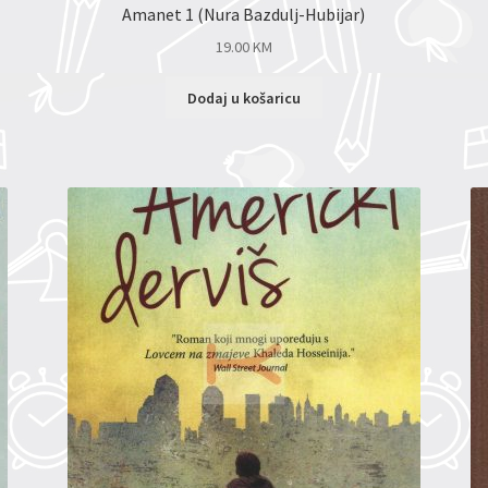
Amanet 1 (Nura Bazdulj-Hubijar)
19.00
KM
Dodaj u košaricu