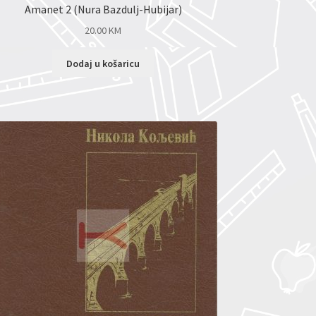
Amanet 2 (Nura Bazdulj-Hubijar)
20.00
KM
Dodaj u košaricu