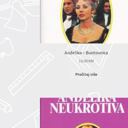
Anđelika – Buntovnica
10.00
KM
Pročitaj više