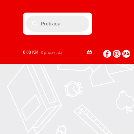
Products
search
0.00
KM
0 proizvoda