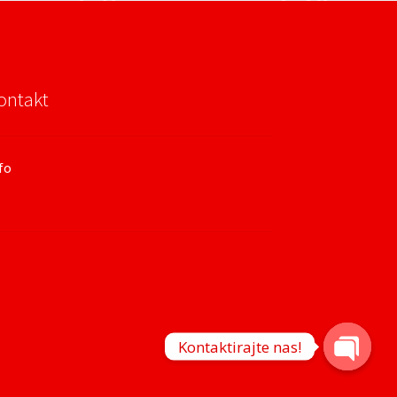
ontakt
fo
Kontaktirajte nas!
O