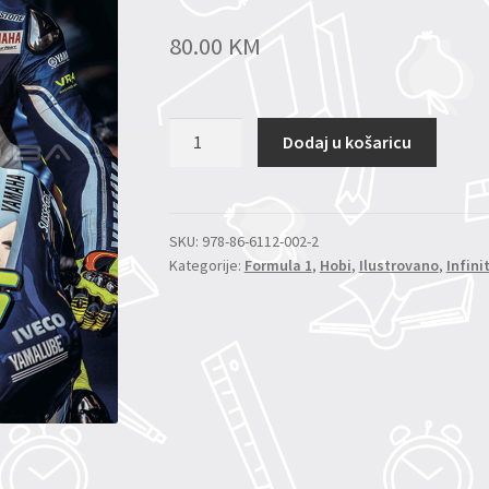
80.00
KM
VALENTINO
Dodaj u košaricu
ROSI:
SVE
NJEGOVE
TRKE
SKU:
978-86-6112-002-2
Kategorije:
Formula 1
,
Hobi
,
Ilustrovano
,
Infini
količina