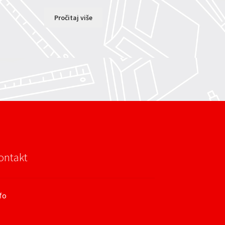
Pročitaj više
ontakt
fo