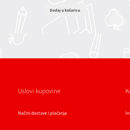
Dodaj u košaricu
Uslovi kupovine
K
Načini dostave i plaćanja
In