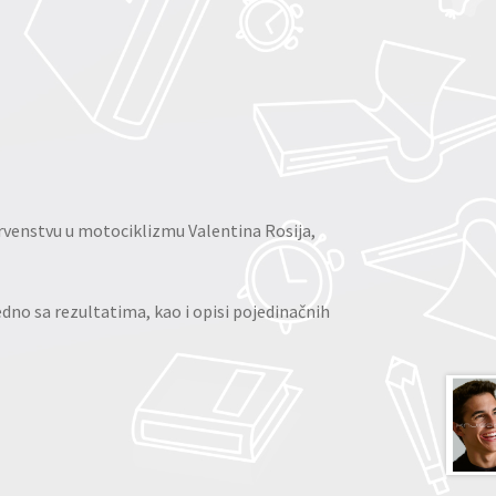
prvenstvu u motociklizmu Valentina Rosija,
edno sa rezultatima, kao i opisi pojedinačnih