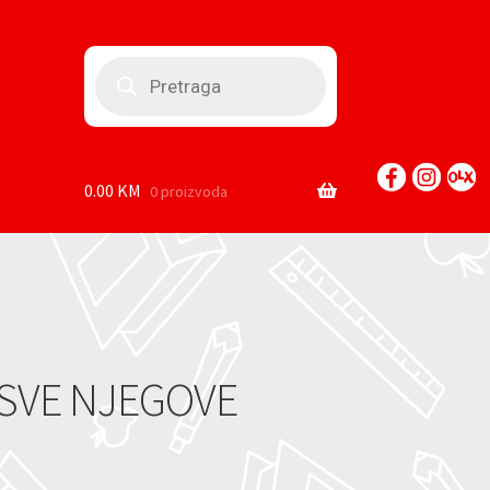
Products
search
0.00
KM
0 proizvoda
 SVE NJEGOVE