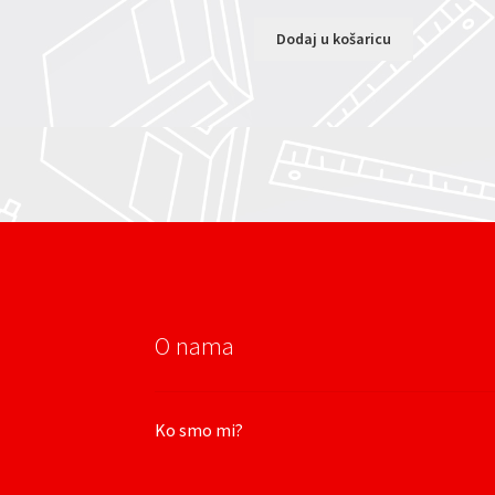
Dodaj u košaricu
O nama
Ko smo mi?