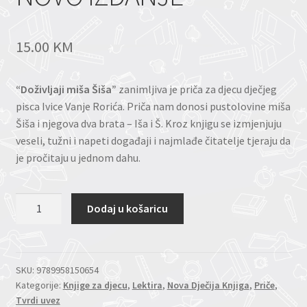
15.00
KM
“Doživljaji miša Šiša”
zanimljiva je priča za djecu dječjeg
pisca Ivice Vanje Rorića. Priča nam donosi pustolovine miša
Šiša i njegova dva brata – Iša i Š. Kroz knjigu se izmjenjuju
veseli, tužni i napeti događaji i najmlađe čitatelje tjeraju da
je pročitaju u jednom dahu.
DOŽIVLJAJI
Dodaj u košaricu
MIŠA
ŠIŠA
-
NOVO
SKU:
9789958150654
Kategorije:
Knjige za djecu
,
Lektira
,
Nova Dječija Knjiga
,
Priče
,
IZDANJE
Tvrdi uvez
količina