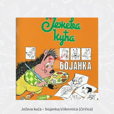
Ježeva kuća – bojanka/slikovnica (ćirilica)