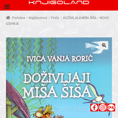
Početna
Književnost
Priče
DOŽIVLJAJI MIŠA ŠIŠA – NOVO
IZDANJE