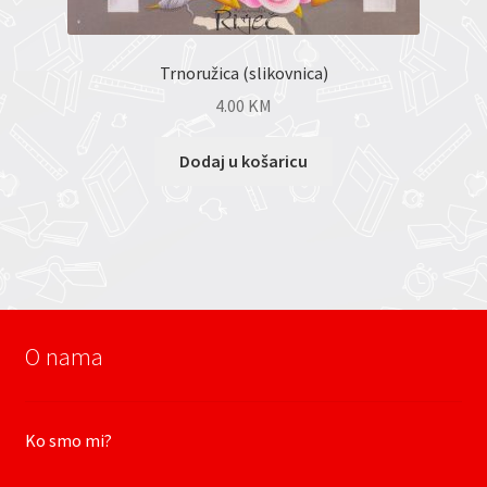
Trnoružica (slikovnica)
4.00
KM
Dodaj u košaricu
O nama
Ko smo mi?