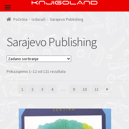
Početna
Izdavači
Sarajevo Publishing
Sarajevo Publishing
Prikazujemo 1–12 od 121 rezultata
1
2
3
4
…
9
10
11