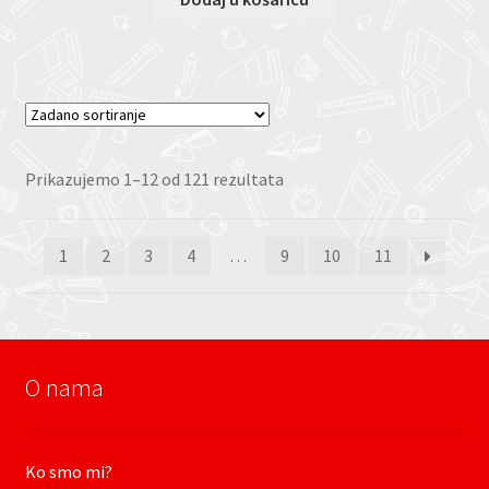
Prikazujemo 1–12 od 121 rezultata
1
2
3
4
…
9
10
11
O nama
Ko smo mi?