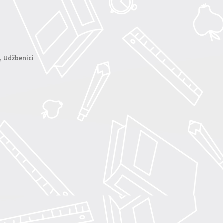
,
Udžbenici