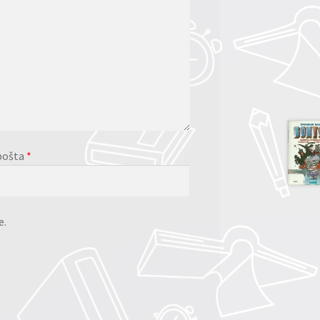
pošta
*
e.