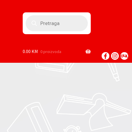
Products
search
0.00
KM
0 proizvoda