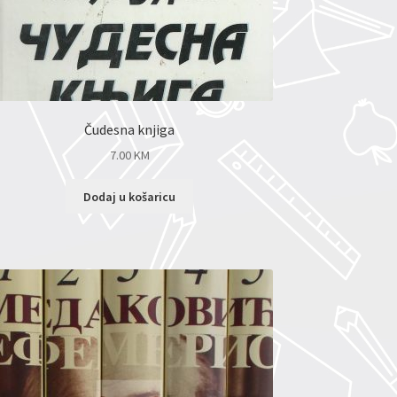
Čudesna knjiga
7.00
KM
Dodaj u košaricu