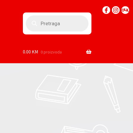
Products
search
0.00
KM
0 proizvoda