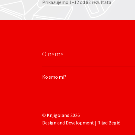
Prikazujemo 1–12 od 82 rezultata
O nama
Ko smo mi?
© Knjigoland 2026
Design and Development | Rijad Begić