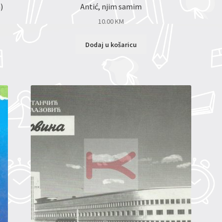
)
Antić, njim samim
10.00
KM
Dodaj u košaricu