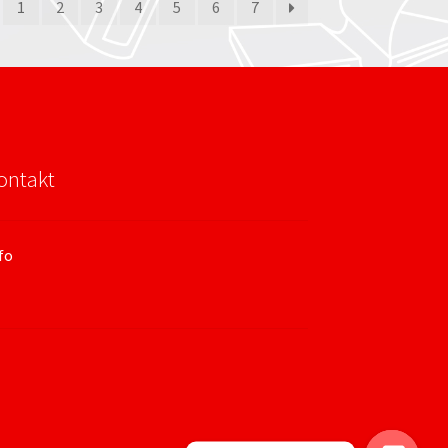
1
2
3
4
5
6
7
ontakt
fo