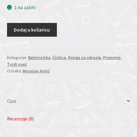
1 na zalihi
Dodaj u košaricu
Kategorije:
Beletristika
,
Ćirilica
,
Knjige za odrasle
,
Prometej
,
Tvrdi uvez
Oznaka:
Miroslav Antić
Opis
Recenzije (0)