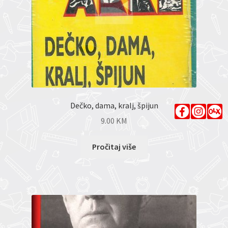
Dečko, dama, kralj, špijun
9.00
KM
Pročitaj više