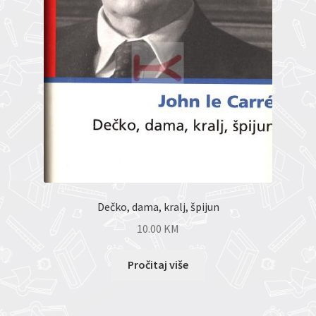
Dečko, dama, kralj, špijun
10.00
KM
Pročitaj više