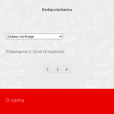
Dodaj u košaricu
Prikazujemo 1–12 od 19 rezultata
1
2
O nama