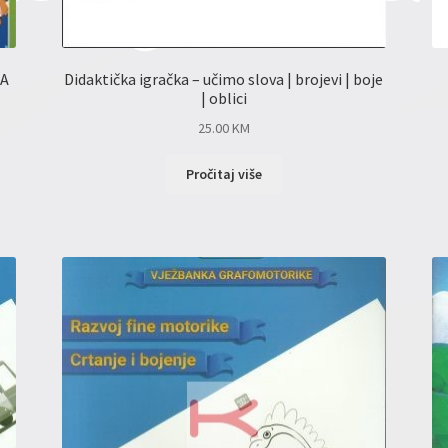
LA
Didaktička igračka – učimo slova | brojevi | boje
| oblici
25.00
KM
Pročitaj više