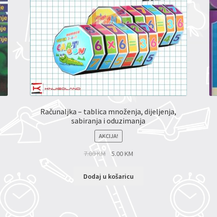
Računaljka – tablica množenja, dijeljenja,
sabiranja i oduzimanja
AKCIJA!
7.00
KM
5.00
KM
Dodaj u košaricu