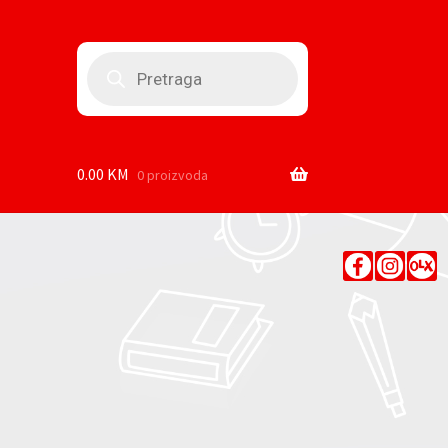
Products
search
0.00
KM
0 proizvoda