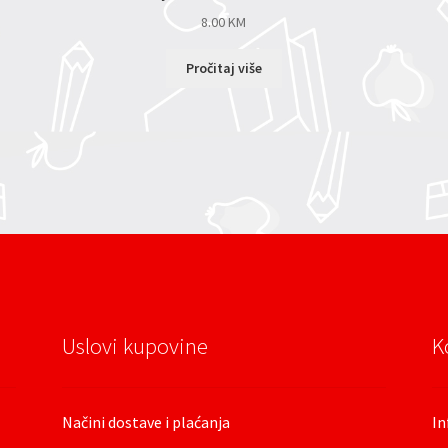
8.00
KM
Pročitaj više
Uslovi kupovine
K
Načini dostave i plaćanja
In