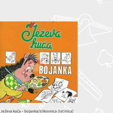
Ježeva kuća – bojanka/slikovnica (latinica)