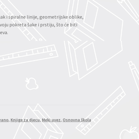
cak i spiralne linije, geometrijske oblike,
oju pokreta šake i prstiju, što će biti
eva.
ovano
,
Knjige za djecu
,
Meki uvez
,
Osnovna škola