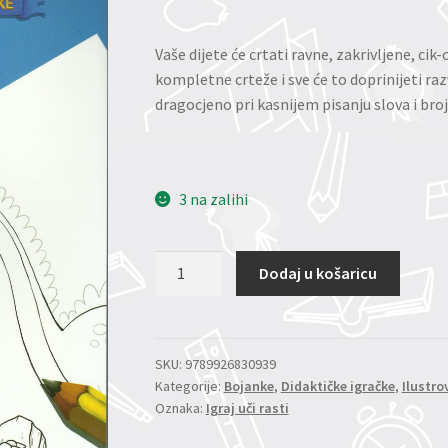
Vaše dijete će crtati ravne, zakrivljene, cik-
kompletne crteže i sve će to doprinijeti razv
dragocjeno pri kasnijem pisanju slova i broj
3 na zalihi
Grafomotorička
Dodaj u košaricu
vježbanka
–
Linije
količina
SKU:
9789926830939
Kategorije:
Bojanke
,
Didaktičke igračke
,
Ilustr
Oznaka:
Igraj uči rasti