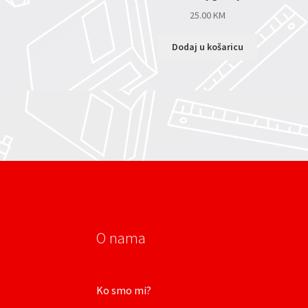
25.00
KM
Dodaj u košaricu
O nama
Ko smo mi?