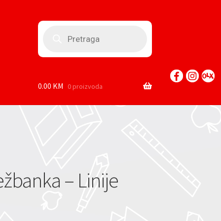
Products
search
0.00
KM
0 proizvoda
žbanka – Linije