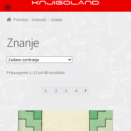
Početna
Izdavači
Znanje
Znanje
Prikazujemo 1–12 od 40 rezultata
1
2
3
4