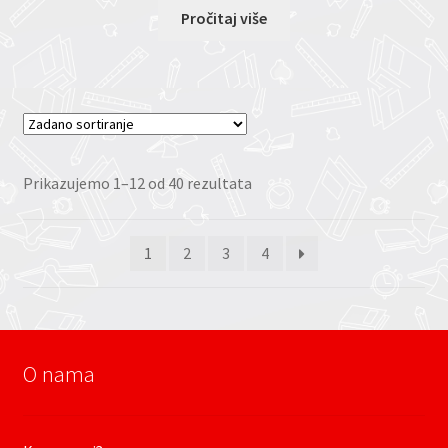
Pročitaj više
Prikazujemo 1–12 od 40 rezultata
1
2
3
4
O nama