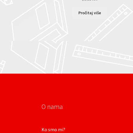
Pročitaj više
O nama
Ko smo mi?