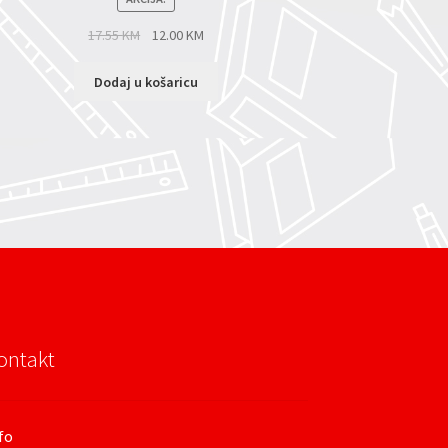
17.55
KM
12.00
KM
Dodaj u košaricu
ontakt
fo