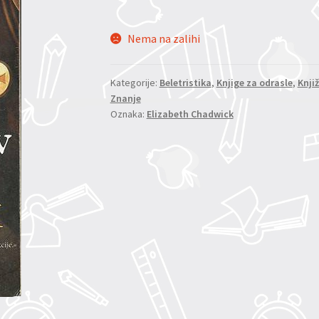
Nema na zalihi
Kategorije:
Beletristika
,
Knjige za odrasle
,
Knji
Znanje
Oznaka:
Elizabeth Chadwick