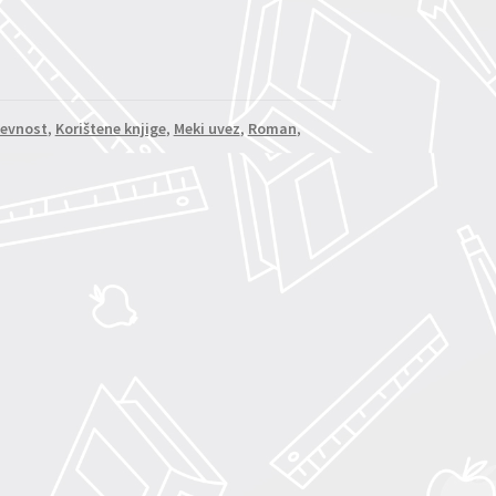
ževnost
,
Korištene knjige
,
Meki uvez
,
Roman
,