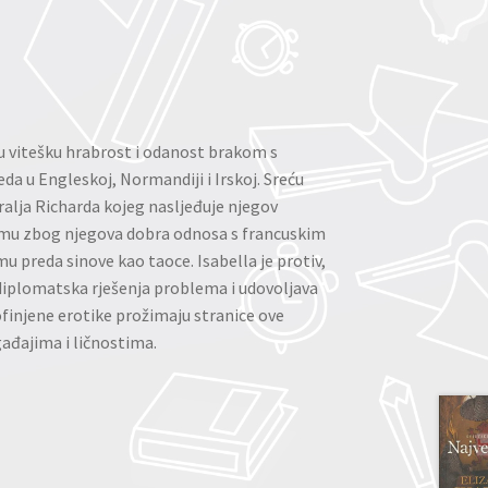
nu vitešku hrabrost i odanost brakom s
a u Engleskoj, Normandiji i Irskoj. Sreću
ralja Richarda kojeg nasljeđuje njegov
iamu zbog njegova dobra odnosa s francuskim
u preda sinove kao taoce. Isabella je protiv,
diplomatska rješenja problema i udovoljava
rofinjene erotike prožimaju stranice ove
ađajima i ličnostima.