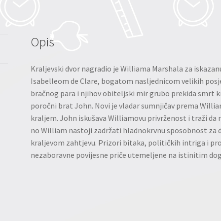
Opis
Kraljevski dvor nagradio je Williama Marshala za iskaza
Isabelleom de Clare, bogatom nasljednicom velikih posjed
bračnog para i njihov obiteljski mir grubo prekida smrt k
poročni brat John. Novi je vladar sumnjičav prema Will
kraljem. John iskušava Williamovu privrženost i traži da m
no William nastoji zadržati hladnokrvnu sposobnost za 
kraljevom zahtjevu. Prizori bitaka, političkih intriga i p
nezaboravne povijesne priče utemeljene na istinitim dog