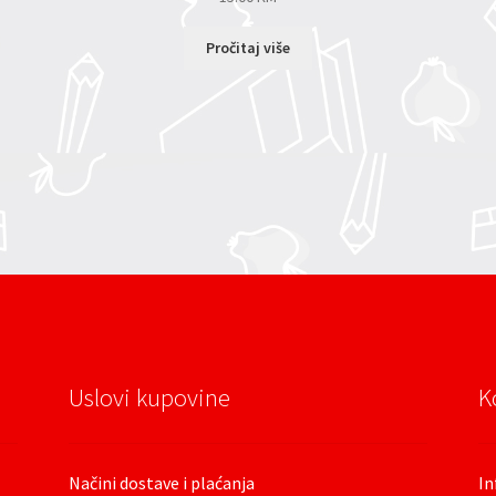
Pročitaj više
Uslovi kupovine
K
Načini dostave i plaćanja
In