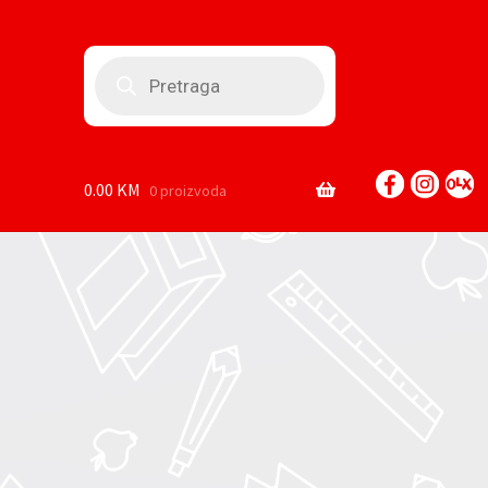
Products
search
0.00
KM
0 proizvoda