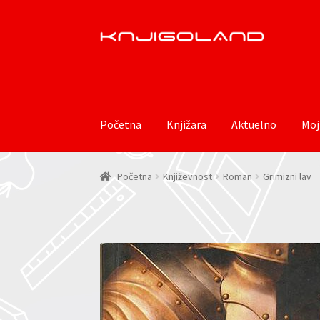
Preskoči
Skoči
na
do
navigaciju
sadržaja
Početna
Knjižara
Aktuelno
Moj
Početna
Književnost
Roman
Grimizni lav