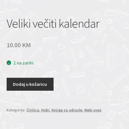
Veliki večiti kalendar
10.00
KM
1 na zalihi
Dodaj u košaricu
Kategorije:
Ćirilica
,
Hobi
,
Knjige za odrasle
,
Meki uvez