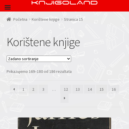
Početna
Korištene knjige
Stranica 15
Korištene knjige
Prikazujemo 169–180 od 186 rezultata
1
2
3
…
12
13
14
15
16