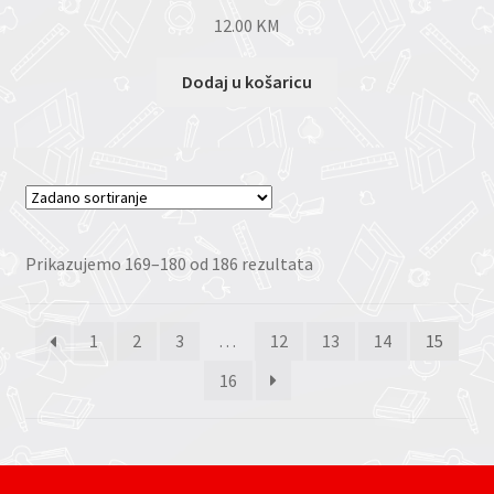
12.00
KM
Dodaj u košaricu
Prikazujemo 169–180 od 186 rezultata
1
2
3
…
12
13
14
15
16