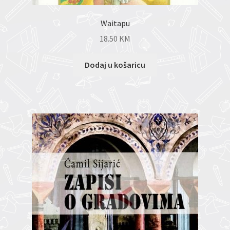
Waitapu
18.50
KM
Dodaj u košaricu