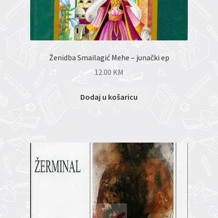
Ženidba Smailagić Mehe – junački ep
12.00
KM
Dodaj u košaricu