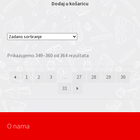
Dodaj u košaricu
Prikazujemo 349–360 od 364 rezultata
1
2
3
…
27
28
29
30
31
O nama