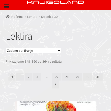
Početna
Lektira
Stranica 30
Lektira
Prikazujemo 349–360 od 364 rezultata
1
2
3
…
27
28
29
30
31