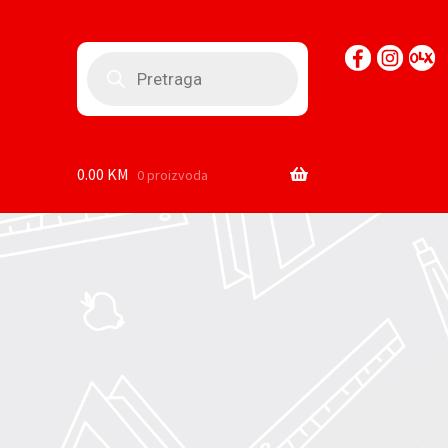
Products
search
0.00
KM
0 proizvoda