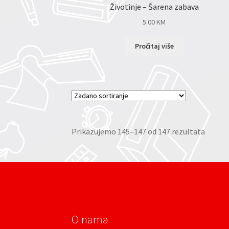
Životinje – Šarena zabava
5.00
KM
Pročitaj više
Prikazujemo 145–147 od 147 rezultata
O nama