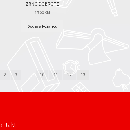
ZRNO DOBROTE
15.00
KM
Dodaj u košaricu
2
3
…
10
11
12
13
ontakt