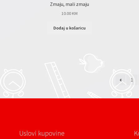
Zmaju, mali zmaju
10.00
KM
Dodaj u košaricu
1
Uslovi kupovine
K