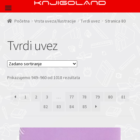
Početna
Vrsta uveza/Ilustracije
Tvrdi uvez
Stranica 80
Tvrdi uvez
Prikazujemo 949–960 od 1018 rezultata
1
2
3
…
77
78
79
80
81
82
83
84
85