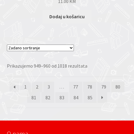
11.00
KM
Dodaj u košaricu
Prikazujemo 949–960 od 1018 rezultata
1
2
3
…
77
78
79
80
81
82
83
84
85
O nama