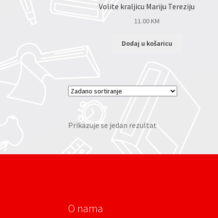
Volite kraljicu Mariju Tereziju
11.00
KM
Dodaj u košaricu
Prikazuje se jedan rezultat
O nama