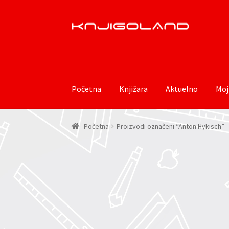
Preskoči
Skoči
na
do
navigaciju
sadržaja
Početna
Knjižara
Aktuelno
Moj
Početna
Proizvodi označeni “Anton Hykisch”