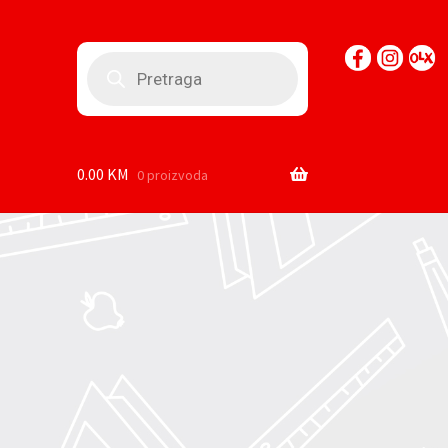
Products
search
0.00
KM
0 proizvoda