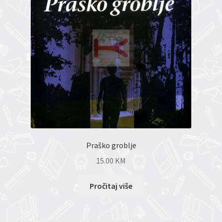
Praško groblje
15.00
KM
Pročitaj više