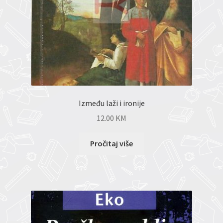
Između laži i ironije
12.00
KM
Pročitaj više