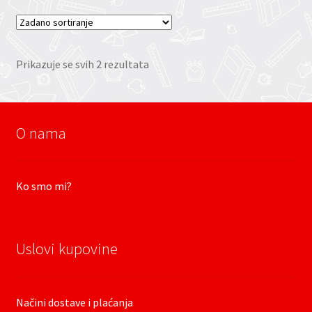
Prikazuje se svih 2 rezultata
O nama
Ko smo mi?
Uslovi kupovine
Načini dostave i plaćanja