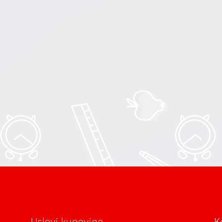
Uslovi kupovine
K