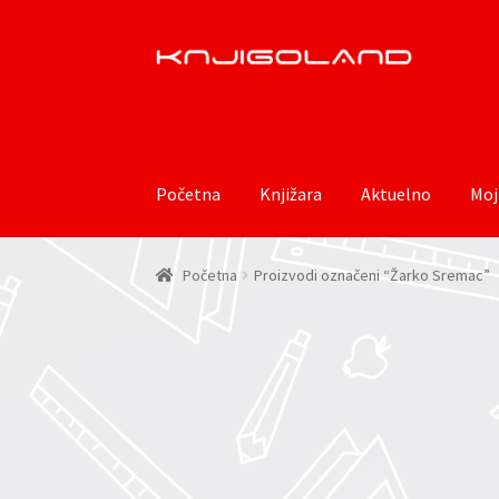
Preskoči
Skoči
na
do
navigaciju
sadržaja
Početna
Knjižara
Aktuelno
Moj
Početna
Proizvodi označeni “Žarko Sremac”