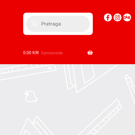
Products
search
0.00
KM
0 proizvoda