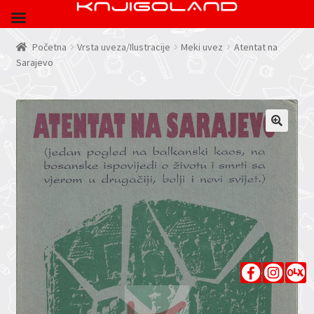
Početna
Vrsta uveza/Ilustracije
Meki uvez
Atentat na
Sarajevo