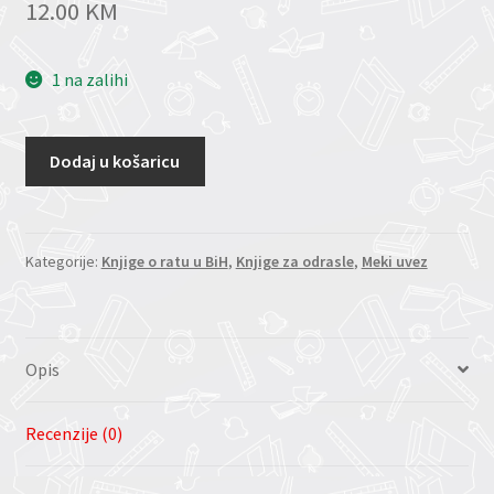
12.00
KM
1 na zalihi
Dodaj u košaricu
Kategorije:
Knjige o ratu u BiH
,
Knjige za odrasle
,
Meki uvez
Opis
Recenzije (0)