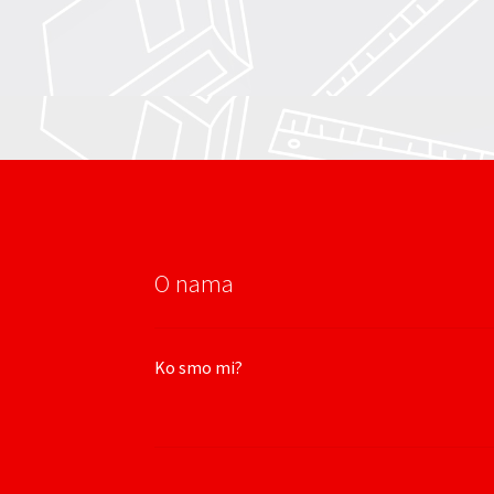
O nama
Ko smo mi?