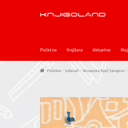
Preskoči
Skoči
na
do
navigaciju
sadržaja
Početna
Knjižara
Aktuelno
Moj
Početna
Izdavači
Bosanska Riječ Sarajevo