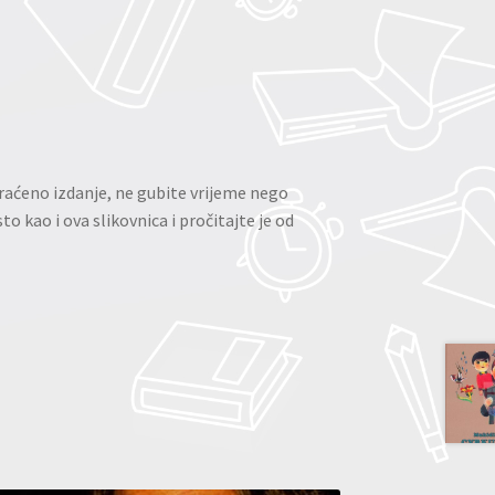
skraćeno izdanje, ne gubite vrijeme nego
sto kao i ova slikovnica i pročitajte je od