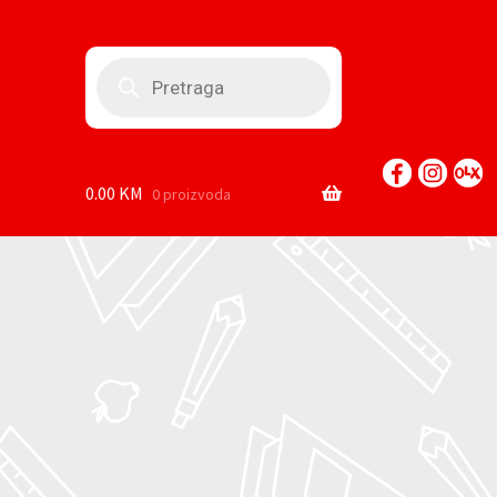
Products
search
0.00
KM
0 proizvoda