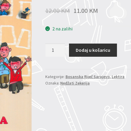
12.00
KM
11.00
KM
2 na zalihi
Djeca
Dodaj u košaricu
triju
ulica
količina
Kategorije:
Bosanska Riječ Sarajevo
,
Lektira
Oznaka:
Nedžati Zekerija