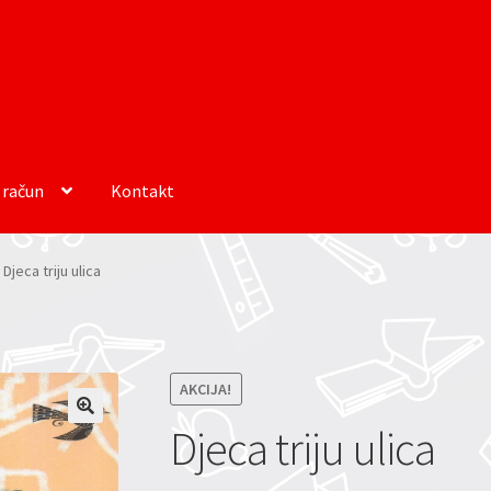
 račun
Kontakt
Djeca triju ulica
AKCIJA!
Djeca triju ulica