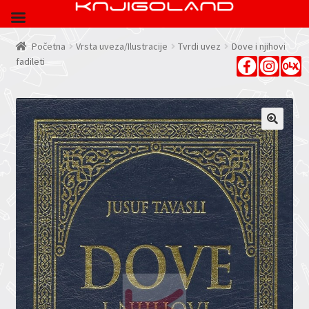
Početna
Vrsta uveza/Ilustracije
Tvrdi uvez
Dove i njihovi
fadileti