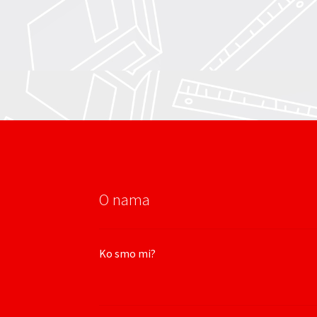
O nama
Ko smo mi?