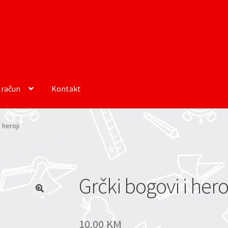
 račun
Kontakt
 heroji
Grčki bogovi i hero
10.00
KM