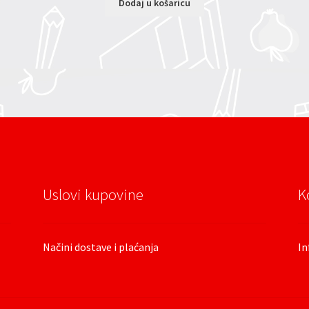
Dodaj u košaricu
Uslovi kupovine
K
Načini dostave i plaćanja
In