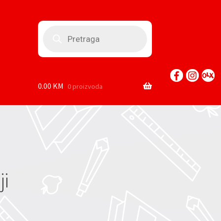
Products
search
0.00
KM
0 proizvoda
ji