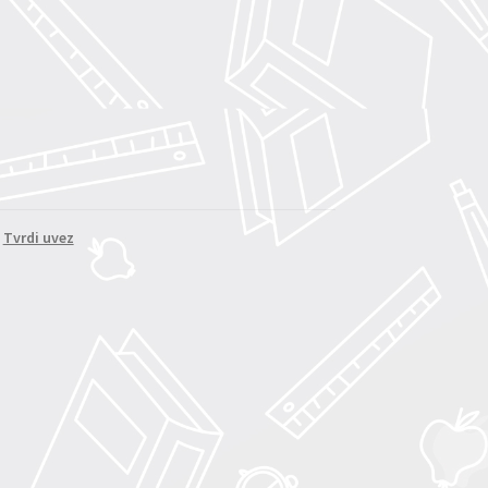
,
Tvrdi uvez