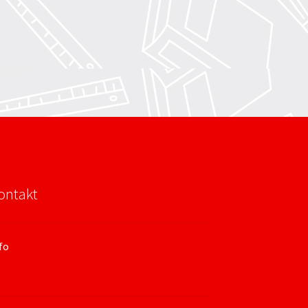
ontakt
fo