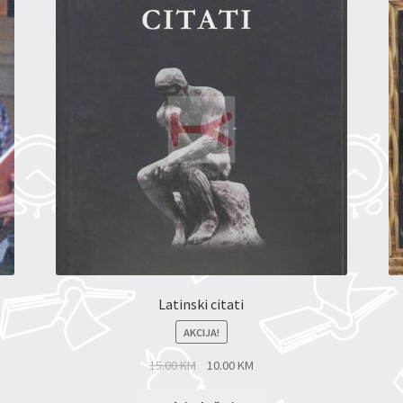
Latinski citati
AKCIJA!
15.00
KM
10.00
KM