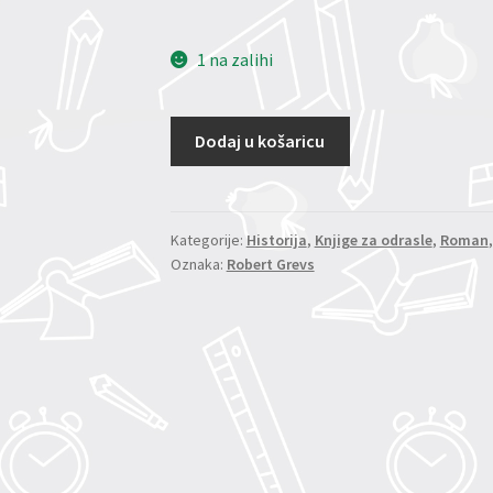
1 na zalihi
Dodaj u košaricu
Kategorije:
Historija
,
Knjige za odrasle
,
Roman
Oznaka:
Robert Grevs